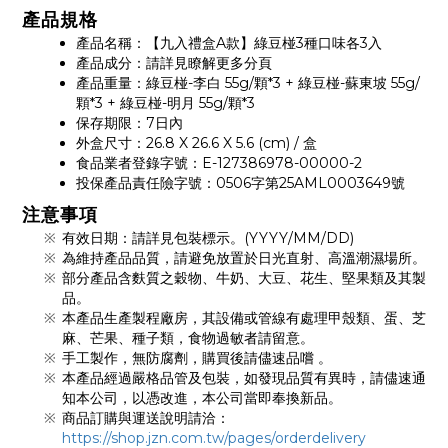
產品規格
產品名稱：【九入禮盒A款】綠豆椪3種口味各3入
產品成分：請詳見瞭解更多分頁
產品重量：綠豆椪-李白 55g/顆*3 + 綠豆椪-蘇東坡 55g/
顆*3 + 綠豆椪-明月 55g/顆*3
保存期限：7日內
外盒尺寸：26.8 X 26.6 X 5.6 (cm) / 盒
食品業者登錄字號：E-127386978-00000-2
投保產品責任險字號：0506字第25AML0003649號
注意事項
有效日期：請詳見包裝標示。(YYYY/MM/DD)
為維持產品品質，請避免放置於日光直射、高溫潮濕場所。
部分產品含麩質之穀物、牛奶、大豆、花生、堅果類及其製
品。
本產品生產製程廠房，其設備或管線有處理甲殼類、蛋、芝
麻、芒果、種子類，食物過敏者請留意。
手工製作，無防腐劑，購買後請儘速品嚐 。
本產品經過嚴格品管及包裝，如發現品質有異時，請儘速通
知本公司，以憑改進，本公司當即奉換新品。
商品訂購與運送說明請洽：
https://shop.jzn.com.tw/pages/orderdelivery