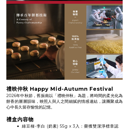
禮映仲秋 Happy Mid-Autumn Festival
2026年中秋節，舊振南以「禮映仲秋」為題，將時間的柔光化為
餅香的層層韻味，映照人與人之間細膩的情感連結，讓團聚成為
心中長久留存愉悅的記憶。
禮盒內容物
綠豆椪-李白 (奶素) 55g x 3入：榮獲雙潔淨標章認