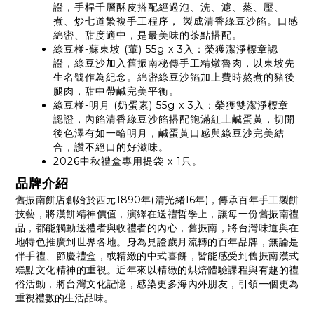
證，手桿千層酥皮搭配經過泡、洗、濾、蒸、壓、
煮、炒七道繁複手工程序， 製成清香綠豆沙餡。口感
綿密、甜度適中，是最美味的茶點搭配。
綠豆椪-蘇東坡 (葷) 55g x 3入：榮獲潔淨標章認
證，綠豆沙加入舊振南秘傳手工精燉魯肉，以東坡先
生名號作為紀念。綿密綠豆沙餡加上費時熬煮的豬後
腿肉，甜中帶鹹完美平衡。
綠豆椪-明月 (奶蛋素) 55g x 3入：榮獲雙潔淨標章
認證，內餡清香綠豆沙餡搭配飽滿紅土鹹蛋黃，切開
後色澤有如一輪明月，鹹蛋黃口感與綠豆沙完美結
合，讚不絕口的好滋味。
2026中秋禮盒專用提袋 x 1只。
品牌介紹
舊振南餅店創始於西元1890年(清光緒16年)，傳承百年手工製餅
技藝，將漢餅精神價值，演繹在送禮哲學上，讓每一份舊振南禮
品，都能觸動送禮者與收禮者的內心，舊振南，將台灣味道與在
地特色推廣到世界各地。身為見證歲月流轉的百年品牌，無論是
伴手禮、節慶禮盒，或精緻的中式喜餅，皆能感受到舊振南漢式
糕點文化精神的重視。近年來以精緻的烘焙體驗課程與有趣的禮
俗活動，將台灣文化記憶，感染更多海內外朋友，引領一個更為
重視禮數的生活品味。