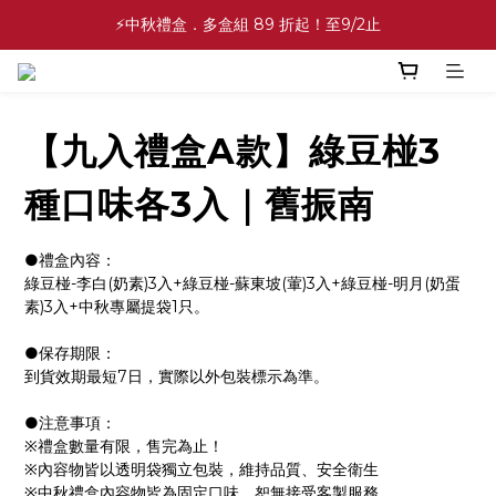
✨中秋禮盒✨滿額最高 86 折起！至9/2止
⚡中秋禮盒．多盒組 89 折起！至9/2止
💕緣滿成雙💕喜餅買10盒送2盒！加碼至8/31止
✨中秋禮盒✨滿額最高 86 折起！至9/2止
【九入禮盒A款】綠豆椪3
種口味各3入｜舊振南
●禮盒內容：
綠豆椪-李白(奶素)3入+綠豆椪-蘇東坡(葷)3入+綠豆椪-明月(奶蛋
素)3入+中秋專屬提袋1只。
●保存期限：
到貨效期最短7日，實際以外包裝標示為準。
●注意事項：
※禮盒數量有限，售完為止！
※內容物皆以透明袋獨立包裝，維持品質、安全衛生
※中秋禮盒內容物皆為固定口味，恕無接受客製服務