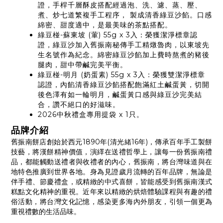
證，手桿千層酥皮搭配經過泡、洗、濾、蒸、壓、
煮、炒七道繁複手工程序， 製成清香綠豆沙餡。口感
綿密、甜度適中，是最美味的茶點搭配。
綠豆椪-蘇東坡 (葷) 55g x 3入：榮獲潔淨標章認
證，綠豆沙加入舊振南秘傳手工精燉魯肉，以東坡先
生名號作為紀念。綿密綠豆沙餡加上費時熬煮的豬後
腿肉，甜中帶鹹完美平衡。
綠豆椪-明月 (奶蛋素) 55g x 3入：榮獲雙潔淨標章
認證，內餡清香綠豆沙餡搭配飽滿紅土鹹蛋黃，切開
後色澤有如一輪明月，鹹蛋黃口感與綠豆沙完美結
合，讚不絕口的好滋味。
2026中秋禮盒專用提袋 x 1只。
品牌介紹
舊振南餅店創始於西元1890年(清光緒16年)，傳承百年手工製餅
技藝，將漢餅精神價值，演繹在送禮哲學上，讓每一份舊振南禮
品，都能觸動送禮者與收禮者的內心，舊振南，將台灣味道與在
地特色推廣到世界各地。身為見證歲月流轉的百年品牌，無論是
伴手禮、節慶禮盒，或精緻的中式喜餅，皆能感受到舊振南漢式
糕點文化精神的重視。近年來以精緻的烘焙體驗課程與有趣的禮
俗活動，將台灣文化記憶，感染更多海內外朋友，引領一個更為
重視禮數的生活品味。