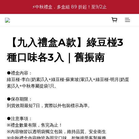
✨中秋禮盒✨滿額最高 86 折起！至9/2止
⚡中秋禮盒．多盒組 89 折起！至9/2止
💕緣滿成雙💕喜餅買10盒送2盒！加碼至8/31止
✨中秋禮盒✨滿額最高 86 折起！至9/2止
【九入禮盒A款】綠豆椪3
種口味各3入｜舊振南
●禮盒內容：
綠豆椪-李白(奶素)3入+綠豆椪-蘇東坡(葷)3入+綠豆椪-明月(奶蛋
素)3入+中秋專屬提袋1只。
●保存期限：
到貨效期最短7日，實際以外包裝標示為準。
●注意事項：
※禮盒數量有限，售完為止！
※內容物皆以透明袋獨立包裝，維持品質、安全衛生
※中秋禮盒內容物皆為固定口味，恕無接受客製服務