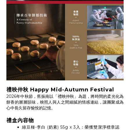
禮映仲秋 Happy Mid-Autumn Festival
2026年中秋節，舊振南以「禮映仲秋」為題，將時間的柔光化為
餅香的層層韻味，映照人與人之間細膩的情感連結，讓團聚成為
心中長久留存愉悅的記憶。
禮盒內容物
綠豆椪-李白 (奶素) 55g x 3入：榮獲雙潔淨標章認