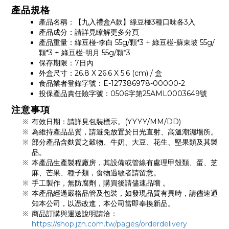
產品規格
產品名稱：【九入禮盒A款】綠豆椪3種口味各3入
產品成分：請詳見瞭解更多分頁
產品重量：綠豆椪-李白 55g/顆*3 + 綠豆椪-蘇東坡 55g/
顆*3 + 綠豆椪-明月 55g/顆*3
保存期限：7日內
外盒尺寸：26.8 X 26.6 X 5.6 (cm) / 盒
食品業者登錄字號：E-127386978-00000-2
投保產品責任險字號：0506字第25AML0003649號
注意事項
有效日期：請詳見包裝標示。(YYYY/MM/DD)
為維持產品品質，請避免放置於日光直射、高溫潮濕場所。
部分產品含麩質之穀物、牛奶、大豆、花生、堅果類及其製
品。
本產品生產製程廠房，其設備或管線有處理甲殼類、蛋、芝
麻、芒果、種子類，食物過敏者請留意。
手工製作，無防腐劑，購買後請儘速品嚐 。
本產品經過嚴格品管及包裝，如發現品質有異時，請儘速通
知本公司，以憑改進，本公司當即奉換新品。
商品訂購與運送說明請洽：
https://shop.jzn.com.tw/pages/orderdelivery