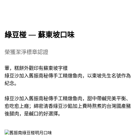
綠豆椪 — 蘇東坡口味
榮獲潔淨標章認證
葷，糕餅外觀印有蘇東坡字樣
綠豆沙加入舊振南秘傳手工精燉魯肉，以東坡先生名號作為
紀念。
綠豆沙加入舊振南秘傳手工精燉魯肉，甜中帶鹹完美平衡、
愈吃愈上癮；綿密清香綠豆沙餡加上費時熬煮的台灣國產豬
後腿肉，是鹹口的好選擇。