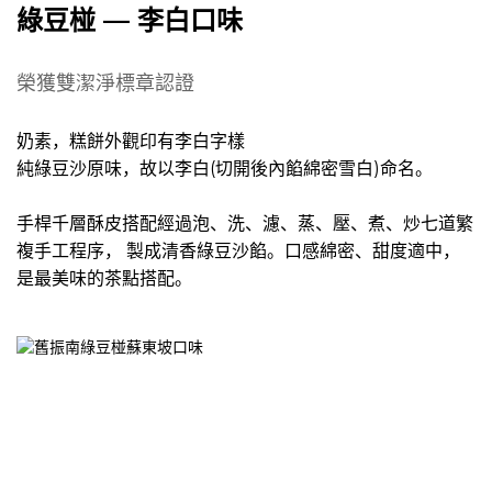
綠豆椪 — 李白口味
榮獲雙潔淨標章認證
奶素，糕餅外觀印有李白字樣
純綠豆沙原味，故以李白(切開後內餡綿密雪白)命名。
手桿千層酥皮搭配經過泡、洗、濾、蒸、壓、煮、炒七道繁
複手工程序， 製成清香綠豆沙餡。口感綿密、甜度適中，
是最美味的茶點搭配。