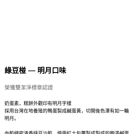
綠豆椪 — 明月口味
榮獲雙潔淨標章認證
奶蛋素，糕餅外觀印有明月字樣
採用台灣在地養殖的鴨蛋製成鹹蛋黃，切開後色澤有如一輪
明月。
內餡綿密清香綠豆沙餡，使用紅土包覆製成製成的飽滿鹹蛋