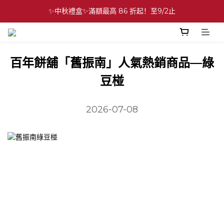
✨中秋禮盒✨滿額最高 86 折起！至9/2止
✨中秋禮盒✨滿額最高 86 折起！至9/2止
⚡中秋禮盒．多盒組 89 折起！至9/2止
💕緣滿成雙💕喜餅買10盒送2盒！加碼至8/31止
百年餅舖「舊振南」人氣熱銷商品—綠
豆椪
✨中秋禮盒✨滿額最高 86 折起！至9/2止
2026-07-08