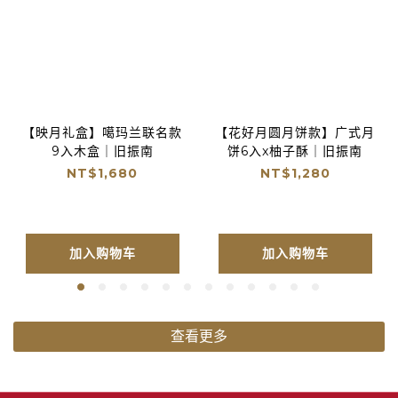
【映月礼盒】噶玛兰联名款
【花好月圆月饼款】广式月
9入木盒｜旧振南
饼6入x柚子酥｜旧振南
NT$1,680
NT$1,280
加入购物车
加入购物车
查看更多