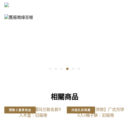
相關商品
预购２盒享免运
内馅扎实饱满