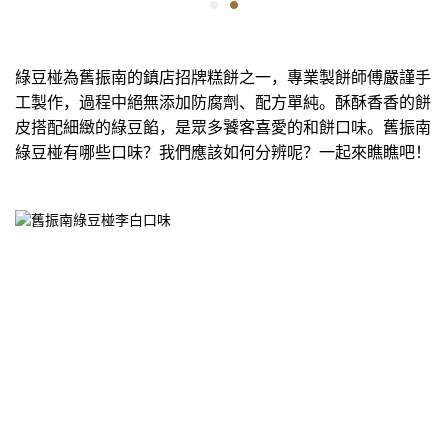
綠豆椪為舊振南的鎮店招牌糕餅之一，專業製餅師傅嚴謹手
工製作，過程中絕無添加防腐劑、配方單純。酥酥香香的餅
皮搭配細緻的綠豆餡，是眾多饕客喜愛的和餅口味。舊振南
綠豆椪有哪些口味？我們應該如何分辨呢？一起來瞧瞧吧！