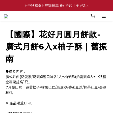
✨中秋禮盒✨滿額最高 86 折起！至9/2止
✨中秋禮盒✨滿額最高 86 折起！至9/2止
⚡中秋禮盒．多盒組 89 折起！至9/2止
💕緣滿成雙💕喜餅買10盒送2盒！加碼至8/31止
【國際】花好月圓月餅款-
✨中秋禮盒✨滿額最高 86 折起！至9/2止
廣式月餅6入x柚子酥｜舊振
南
●禮盒內容：
廣式月餅(奶蛋素/奶素)6種口味各1入+柚子酥(奶蛋素)6入+中秋禮
盒專屬提袋1只。
(*月餅口味：蓮蓉松子/核果伍仁/烏豆沙/香茗豆沙/抹茶紅豆/棗泥
核桃)
※ 產品毛重1.1KG