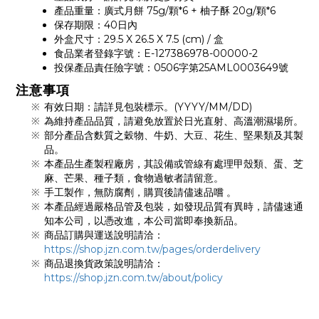
產品重量：廣式月餅 75g/顆*6 + 柚子酥 20g/顆*6
保存期限：40日內
外盒尺寸：29.5 X 26.5 X 7.5 (cm) / 盒
食品業者登錄字號：E-127386978-00000-2
投保產品責任險字號：0506字第25AML0003649號
注意事項
有效日期：請詳見包裝標示。(YYYY/MM/DD)
為維持產品品質，請避免放置於日光直射、高溫潮濕場所。
部分產品含麩質之穀物、牛奶、大豆、花生、堅果類及其製
品。
本產品生產製程廠房，其設備或管線有處理甲殼類、蛋、芝
麻、芒果、種子類，食物過敏者請留意。
手工製作，無防腐劑，購買後請儘速品嚐 。
本產品經過嚴格品管及包裝，如發現品質有異時，請儘速通
知本公司，以憑改進，本公司當即奉換新品。
商品訂購與運送說明請洽：
https://shop.jzn.com.tw/pages/orderdelivery
商品退換貨政策說明請洽：
https://shop.jzn.com.tw/about/policy