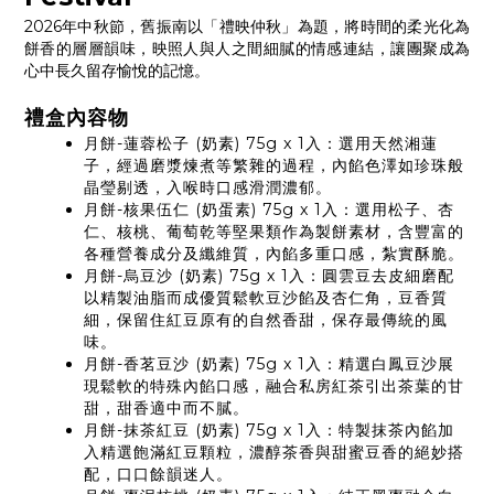
2026年中秋節，舊振南以「禮映仲秋」為題，將時間的柔光化為
餅香的層層韻味，映照人與人之間細膩的情感連結，讓團聚成為
心中長久留存愉悅的記憶。
禮盒內容物
月餅-蓮蓉松子 (奶素) 75g x 1入：選用天然湘蓮
子，經過磨漿煉煮等繁雜的過程，內餡色澤如珍珠般
晶瑩剔透，入喉時口感滑潤濃郁。
月餅-核果伍仁 (奶蛋素) 75g x 1入：選用松子、杏
仁、核桃、葡萄乾等堅果類作為製餅素材，含豐富的
各種營養成分及纖維質，內餡多重口感，紮實酥脆。
月餅-烏豆沙 (奶素) 75g x 1入：圓雲豆去皮細磨配
以精製油脂而成優質鬆軟豆沙餡及杏仁角，豆香質
細，保留住紅豆原有的自然香甜，保存最傳統的風
味。
月餅-香茗豆沙 (奶素) 75g x 1入：精選白鳳豆沙展
現鬆軟的特殊內餡口感，融合私房紅茶引出茶葉的甘
甜，甜香適中而不膩。
月餅-抹茶紅豆 (奶素) 75g x 1入：特製抹茶內餡加
入精選飽滿紅豆顆粒，濃醇茶香與甜蜜豆香的絕妙搭
配，口口餘韻迷人。