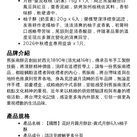
月餅-棗泥核桃 (奶素) 75g x 1入：純正黑棗融合白
鳳豆與紅豆，棗香泥細，烘烤加州核桃佐其料，香郁
味醇，軟硬適中。
柚子酥 (奶蛋素) 20g x 6入：榮獲雙潔淨標章認證，
友善耕作老欉柚子。淡淡清爽的柚子皮香氣，初嘗時
口感略帶苦味，尾韻則是清香酸甜，伴隨著品嘗的溫
度呈現出多層次變化的清爽回甘。
2026中秋禮盒專用提袋 x 1只。
品牌介紹
舊振南餅店創始於西元1890年(清光緒16年)，傳承百年手工製餅
技藝，將漢餅精神價值，演繹在送禮哲學上，讓每一份舊振南禮
品，都能觸動送禮者與收禮者的內心，舊振南，將台灣味道與在
地特色推廣到世界各地。身為見證歲月流轉的百年品牌，無論是
伴手禮、節慶禮盒，或精緻的中式喜餅，皆能感受到舊振南漢式
糕點文化精神的重視。近年來以精緻的烘焙體驗課程與有趣的禮
俗活動，將台灣文化記憶，感染更多海內外朋友，引領一個更為
重視禮數的生活品味。
產品規格
產品名稱：【國際】花好月圓月餅款-廣式月餅6入x柚子
酥
產品成分：請詳見瞭解更多分頁