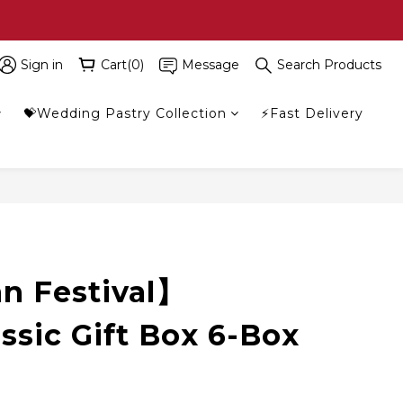
Sign in
Cart(0)
Message
Search Products
💝Wedding Pastry Collection
⚡Fast Delivery
 Festival】
ssic Gift Box 6-Box