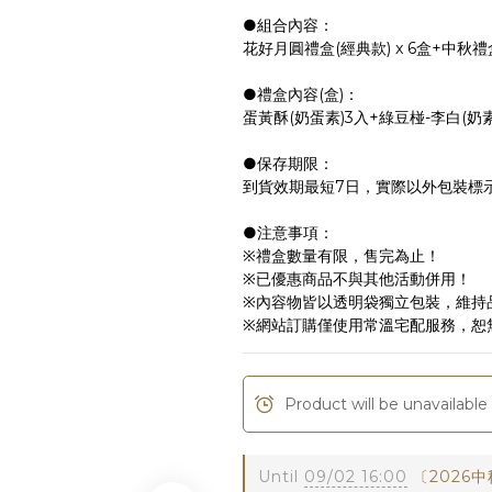
●組合內容：
花好月圓禮盒(經典款) x 6盒+中秋
●禮盒內容(盒)：
蛋黃酥(奶蛋素)3入+綠豆椪-李白(奶
●保存期限：
到貨效期最短7日，實際以外包裝標
●注意事項：
※禮盒數量有限，售完為止！
※已優惠商品不與其他活動併用！
※內容物皆以透明袋獨立包裝，維持
※網站訂購僅使用常溫宅配服務，恕
Product will be unavailabl
Until
09/02 16:00
〔2026