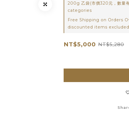
200g 乙袋(市價320元，數量有
categories
Free Shipping on Orders O
discounted items excluded
NT$5,000
NT$5,280
Shar