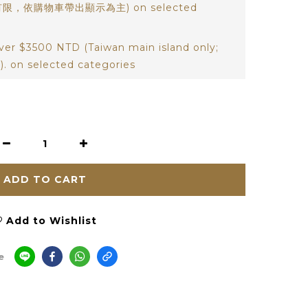
限，依購物車帶出顯示為主) on selected
ver $3500 NTD (Taiwan main island only;
). on selected categories
ADD TO CART
Add to Wishlist
e