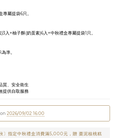
禮盒專屬提袋6只。
素)3入+柚子酥(奶蛋素)6入+中秋禮盒專屬提袋1只。
示為準。
品質、安全衛生
無提供自取服務
e on
2026/09/02 16:00
中秋〕指定中秋禮盒消費滿5,000元，贈 棗泥核桃糕