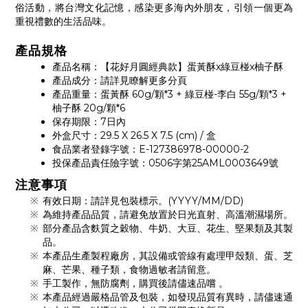
俗活動，將台灣文化記憶，感染更多海內外朋友，引領一個更為
重視禮數的生活品味。
產品規格
產品名稱：【花好月圓經典款】蛋黃酥x綠豆椪x柚子酥
產品成分：請詳見瞭解更多分頁
產品重量：蛋黃酥 60g/顆*3 + 綠豆椪-李白 55g/顆*3 +
柚子酥 20g/顆*6
保存期限：7日內
外盒尺寸：29.5 X 26.5 X 7.5 (cm) / 盒
食品業者登錄字號：E-127386978-00000-2
投保產品責任險字號：0506字第25AML0003649號
注意事項
有效日期：請詳見包裝標示。(YYYY/MM/DD)
為維持產品品質，請避免放置於日光直射、高溫潮濕場所。
部分產品含麩質之穀物、牛奶、大豆、花生、堅果類及其製
品。
本產品生產製程廠房，其設備或管線有處理甲殼類、蛋、芝
麻、芒果、種子類，食物過敏者請留意。
手工製作，無防腐劑，購買後請儘速品嚐 。
本產品經過嚴格品管及包裝，如發現品質有異時，請儘速通