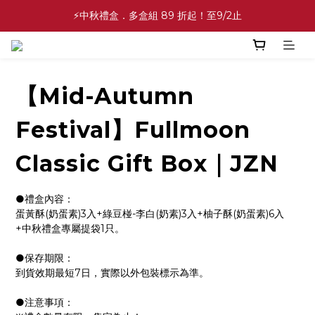
⚡中秋禮盒．多盒組 89 折起！至9/2止
✨中秋禮盒✨滿額最高 86 折起！至9/2止
💕緣滿成雙💕喜餅買10盒送2盒！加碼至8/31止
✨中秋禮盒✨滿額最高 86 折起！至9/2止
【Mid-Autumn
Festival】Fullmoon
Classic Gift Box｜JZN
●禮盒內容：
蛋黃酥(奶蛋素)3入+綠豆椪-李白(奶素)3入+柚子酥(奶蛋素)6入
+中秋禮盒專屬提袋1只。
●保存期限：
到貨效期最短7日，實際以外包裝標示為準。
●注意事項：