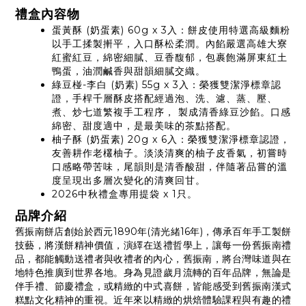
禮盒內容物
蛋黃酥 (奶蛋素) 60g x 3入：餅皮使用特選高級麵粉
以手工揉製搟平，入口酥松柔潤。內餡嚴選高雄大寮
紅蜜紅豆，綿密細膩、豆香馥郁，包裹飽滿屏東紅土
鴨蛋，油潤鹹香與甜韻細膩交織。
綠豆椪-李白 (奶素) 55g x 3入：榮獲雙潔淨標章認
證，手桿千層酥皮搭配經過泡、洗、濾、蒸、壓、
煮、炒七道繁複手工程序， 製成清香綠豆沙餡。口感
綿密、甜度適中，是最美味的茶點搭配。
柚子酥 (奶蛋素) 20g x 6入：榮獲雙潔淨標章認證，
友善耕作老欉柚子。淡淡清爽的柚子皮香氣，初嘗時
口感略帶苦味，尾韻則是清香酸甜，伴隨著品嘗的溫
度呈現出多層次變化的清爽回甘。
2026中秋禮盒專用提袋 x 1只。
品牌介紹
舊振南餅店創始於西元1890年(清光緒16年)，傳承百年手工製餅
技藝，將漢餅精神價值，演繹在送禮哲學上，讓每一份舊振南禮
品，都能觸動送禮者與收禮者的內心，舊振南，將台灣味道與在
地特色推廣到世界各地。身為見證歲月流轉的百年品牌，無論是
伴手禮、節慶禮盒，或精緻的中式喜餅，皆能感受到舊振南漢式
糕點文化精神的重視。近年來以精緻的烘焙體驗課程與有趣的禮