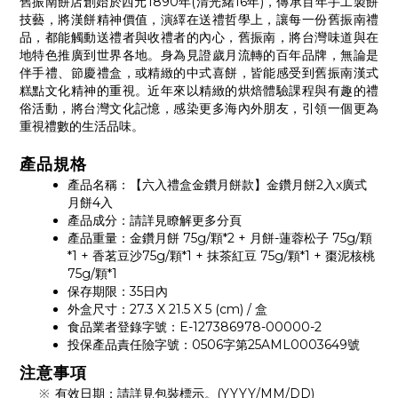
舊振南餅店創始於西元1890年(清光緒16年)，傳承百年手工製餅
技藝，將漢餅精神價值，演繹在送禮哲學上，讓每一份舊振南禮
品，都能觸動送禮者與收禮者的內心，舊振南，將台灣味道與在
地特色推廣到世界各地。身為見證歲月流轉的百年品牌，無論是
伴手禮、節慶禮盒，或精緻的中式喜餅，皆能感受到舊振南漢式
糕點文化精神的重視。近年來以精緻的烘焙體驗課程與有趣的禮
俗活動，將台灣文化記憶，感染更多海內外朋友，引領一個更為
重視禮數的生活品味。
產品規格
產品名稱：【六入禮盒金鑽月餅款】金鑽月餅2入x廣式
月餅4入
產品成分：請詳見瞭解更多分頁
產品重量：金鑽月餅 75g/顆*2 + 月餅-蓮蓉松子 75g/顆
*1 + 香茗豆沙75g/顆*1 + 抹茶紅豆 75g/顆*1 + 棗泥核桃
75g/顆*1
保存期限：35日內
外盒尺寸：27.3 X 21.5 X 5 (cm) / 盒
食品業者登錄字號：E-127386978-00000-2
投保產品責任險字號：0506字第25AML0003649號
注意事項
有效日期：請詳見包裝標示。(YYYY/MM/DD)