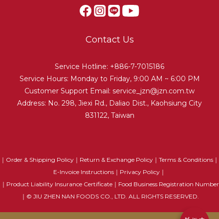
Contact Us
Service Hotline: +886-7-7015186
Service Hours: Monday to Friday, 9:00 AM ~ 6:00 PM
Customer Support Email:
service_jzn@jzn.com.tw
Address: No. 298, Jiexi Rd., Daliao Dist., Kaohsiung City
831122, Taiwan
｜
Order & Shipping Policy
｜
Return & Exchange Policy
｜
Terms & Conditions
｜
E-Invoice Instructions
｜
Privacy Policy
｜
｜
Product Liability Insurance Certificate
｜
Food Business Registration Number
｜© JIU ZHEN NAN FOODS CO., LTD. ALL RIGHTS RESERVED.