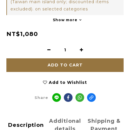
(Taiwan main island only; discounted items
excluded). on selected categories
Show more
NT$1,080
ADD TO CART
Add to Wishlist
Share
Additional
Shipping &
Description
details
Payment