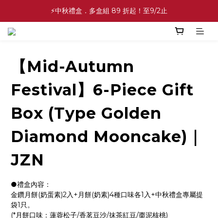
✨中秋禮盒✨滿額最高 86 折起！至9/2止
⚡中秋禮盒．多盒組 89 折起！至9/2止
💕緣滿成雙💕喜餅買10盒送2盒！加碼至8/31止
✨中秋禮盒✨滿額最高 86 折起！至9/2止
【Mid-Autumn
Festival】6-Piece Gift
Box (Type Golden
Diamond Mooncake)｜
JZN
●禮盒內容：
金鑽月餅(奶蛋素)2入+月餅(奶素)4種口味各1入+中秋禮盒專屬提
袋1只。
(*月餅口味：蓮蓉松子/香茗豆沙/抹茶紅豆/棗泥核桃)