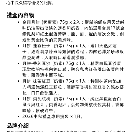
心中長久留存愉悅的記憶。
禮盒內容物
金鑽月餅 (奶蛋素) 75g x 2入：酥鬆的餅皮用天然鹹
味奶油帶出淡淡的鹽香和奶香，內餡選用台農17號金
鑽鳳梨和紅土鹹蛋黃碎，酸、甜、鹹的層次交織，創
造出黃金比例的完美風味。
月餅-蓮蓉松子 (奶素) 75g x 1入：選用天然湘蓮
子，經過磨漿煉煮等繁雜的過程，內餡色澤如珍珠般
晶瑩剔透，入喉時口感滑潤濃郁。
月餅-香茗豆沙 (奶素) 75g x 1入：精選白鳳豆沙展
現鬆軟的特殊內餡口感，融合私房紅茶引出茶葉的甘
甜，甜香適中而不膩。
月餅-抹茶紅豆 (奶素) 75g x 1入：特製抹茶內餡加
入精選飽滿紅豆顆粒，濃醇茶香與甜蜜豆香的絕妙搭
配，口口餘韻迷人。
月餅-棗泥核桃 (奶素) 75g x 1入：純正黑棗融合白
鳳豆與紅豆，棗香泥細，烘烤加州核桃佐其料，香郁
味醇，軟硬適中。
2026中秋禮盒專用提袋 x 1只。
品牌介紹