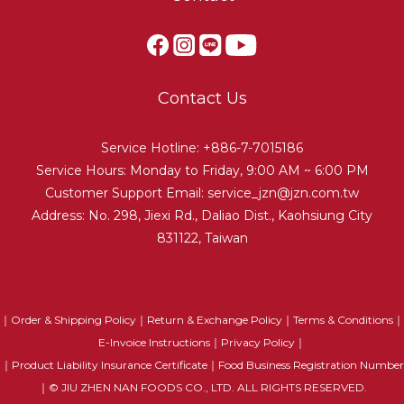
Contact Us
Service Hotline: +886-7-7015186
Service Hours: Monday to Friday, 9:00 AM ~ 6:00 PM
Customer Support Email:
service_jzn@jzn.com.tw
Address: No. 298, Jiexi Rd., Daliao Dist., Kaohsiung City
831122, Taiwan
｜
Order & Shipping Policy
｜
Return & Exchange Policy
｜
Terms & Conditions
｜
E-Invoice Instructions
｜
Privacy Policy
｜
｜
Product Liability Insurance Certificate
｜
Food Business Registration Number
｜© JIU ZHEN NAN FOODS CO., LTD. ALL RIGHTS RESERVED.