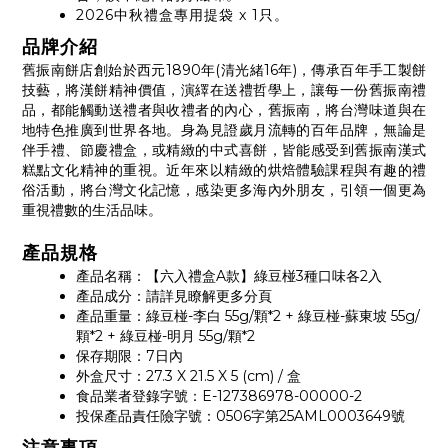
2026中秋禮盒專用提袋 x 1只。
品牌介紹
舊振南餅店創始於西元1890年(清光緒16年)，傳承百年手工製餅
技藝，將漢餅精神價值，演繹在送禮哲學上，讓每一份舊振南禮
品，都能觸動送禮者與收禮者的內心，舊振南，將台灣味道與在
地特色推廣到世界各地。身為見證歲月流轉的百年品牌，無論是
伴手禮、節慶禮盒，或精緻的中式喜餅，皆能感受到舊振南漢式
糕點文化精神的重視。近年來以精緻的烘焙體驗課程與有趣的禮
俗活動，將台灣文化記憶，感染更多海內外朋友，引領一個更為
重視禮數的生活品味。
產品規格
產品名稱：【六入禮盒A款】綠豆椪3種口味各2入
產品成分：請詳見瞭解更多分頁
產品重量：綠豆椪-李白 55g/顆*2 + 綠豆椪-蘇東坡 55g/
顆*2 + 綠豆椪-明月 55g/顆*2
保存期限：7日內
外盒尺寸：27.3 X 21.5 X 5 (cm) / 盒
食品業者登錄字號：E-127386978-00000-2
投保產品責任險字號：0506字第25AML0003649號