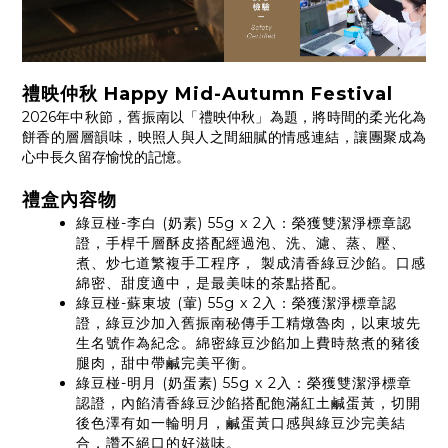
禮映仲秋 Happy Mid-Autumn Festival
2026年中秋節，舊振南以「禮映仲秋」為題，將時間的柔光化為
餅香的層層韻味，映照人與人之間細膩的情感連結，讓團聚成為
心中長久留存愉悅的記憶。
禮盒內容物
綠豆椪-李白 (奶素) 55g x 2入：榮獲雙潔淨標章認
證，手桿千層酥皮搭配經過泡、洗、濾、蒸、壓、
煮、炒七道繁複手工程序， 製成清香綠豆沙餡。口感
綿密、甜度適中，是最美味的茶點搭配。
綠豆椪-蘇東坡 (葷) 55g x 2入：榮獲潔淨標章認
證，綠豆沙加入舊振南秘傳手工精燉魯肉，以東坡先
生名號作為紀念。綿密綠豆沙餡加上費時熬煮的豬後
腿肉，甜中帶鹹完美平衡。
綠豆椪-明月 (奶蛋素) 55g x 2入：榮獲雙潔淨標章
認證，內餡清香綠豆沙餡搭配飽滿紅土鹹蛋黃，切開
後色澤有如一輪明月，鹹蛋黃口感與綠豆沙完美結
合，讚不絕口的好滋味。