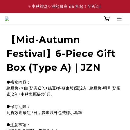
✨中秋禮盒✨滿額最高 86 折起！至9/2止
✨中秋禮盒✨滿額最高 86 折起！至9/2止
⚡中秋禮盒．多盒組 89 折起！至9/2止
💕緣滿成雙💕喜餅買10盒送2盒！加碼至8/31止
【Mid-Autumn
✨中秋禮盒✨滿額最高 86 折起！至9/2止
Festival】6-Piece Gift
Box (Type A)｜JZN
●禮盒內容：
綠豆椪-李白(奶素)2入+綠豆椪-蘇東坡(葷)2入+綠豆椪-明月(奶蛋
素)2入+中秋專屬提袋1只。
●保存期限：
到貨效期最短7日，實際以外包裝標示為準。
●注意事項：