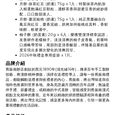
月餅-抹茶紅豆 (奶素) 75g x 1入：特製抹茶內餡加
入精選飽滿紅豆顆粒，濃醇茶香與甜蜜豆香的絕妙搭
配，口口餘韻迷人。
月餅-棗泥核桃 (奶素) 75g x 1入：純正黑棗融合白
鳳豆與紅豆，棗香泥細，烘烤加州核桃佐其料，香郁
味醇，軟硬適中。
柚子酥 (奶蛋素) 20g x 6入：榮獲雙潔淨標章認證，
友善耕作老欉柚子。淡淡清爽的柚子皮香氣，初嘗時
口感略帶苦味，尾韻則是清香酸甜，伴隨著品嘗的溫
度呈現出多層次變化的清爽回甘。
2026中秋禮盒專用提袋 x 1只。
品牌介紹
舊振南餅店創始於西元1890年(清光緒16年)，傳承百年手工製餅
技藝，將漢餅精神價值，演繹在送禮哲學上，讓每一份舊振南禮
品，都能觸動送禮者與收禮者的內心，舊振南，將台灣味道與在
地特色推廣到世界各地。身為見證歲月流轉的百年品牌，無論是
伴手禮、節慶禮盒，或精緻的中式喜餅，皆能感受到舊振南漢式
糕點文化精神的重視。近年來以精緻的烘焙體驗課程與有趣的禮
俗活動，將台灣文化記憶，感染更多海內外朋友，引領一個更為
重視禮數的生活品味。