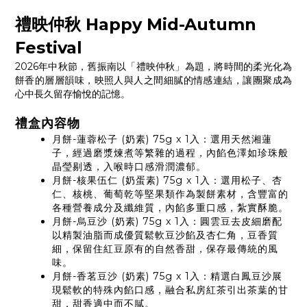
禮映仲秋 Happy Mid-Autumn
Festival
2026年中秋節，舊振南以「禮映仲秋」為題，將時間的柔光化為
餅香的層層韻味，映照人與人之間細膩的情感連結，讓團聚成為
心中長久留存愉悅的記憶。
禮盒內容物
月餅-蓮蓉松子 (奶素) 75g x 1入：選用天然湘蓮
子，經過磨漿煉煮等繁雜的過程，內餡色澤如珍珠般
晶瑩剔透，入喉時口感滑潤濃郁。
月餅-核果伍仁 (奶蛋素) 75g x 1入：選用松子、杏
仁、核桃、葡萄乾等堅果類作為製餅素材，含豐富的
各種營養成分及纖維質，內餡多重口感，紮實酥脆。
月餅-烏豆沙 (奶素) 75g x 1入：圓雲豆去皮細磨配
以精製油脂而成優質鬆軟豆沙餡及杏仁角，豆香質
細，保留住紅豆原有的自然香甜，保存最傳統的風
味。
月餅-香茗豆沙 (奶素) 75g x 1入：精選白鳳豆沙展
現鬆軟的特殊內餡口感，融合私房紅茶引出茶葉的甘
甜，甜香適中而不膩。