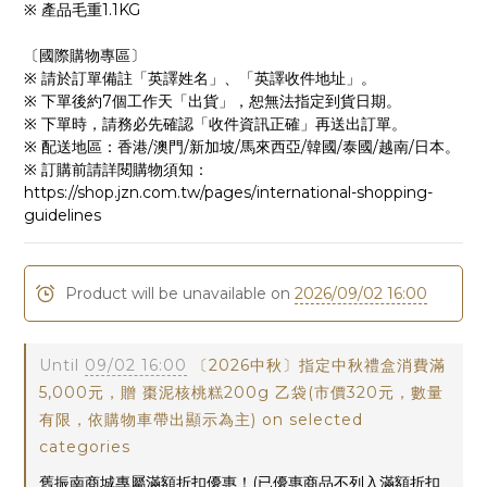
※ 產品毛重1.1KG
〔國際購物專區〕
※ 請於訂單備註「英譯姓名」、「英譯收件地址」。
※ 下單後約7個工作天「出貨」，恕無法指定到貨日期。
※ 下單時，請務必先確認「收件資訊正確」再送出訂單。
※ 配送地區：香港/澳門/新加坡/馬來西亞/韓國/泰國/越南/日本。
※ 訂購前請詳閱購物須知：
https://shop.jzn.com.tw/pages/international-shopping-
guidelines
Product will be unavailable on
2026/09/02 16:00
Until
09/02 16:00
〔2026中秋〕指定中秋禮盒消費滿
5,000元，贈 棗泥核桃糕200g 乙袋(市價320元，數量
有限，依購物車帶出顯示為主) on selected
categories
舊振南商城專屬滿額折扣優惠！(已優惠商品不列入滿額折扣