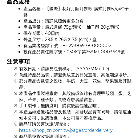
產品規格
產品名稱：【國際】花好月圓月餅款-廣式月餅6入x柚子
酥
產品成分：請詳見瞭解更多分頁
產品重量：廣式月餅 75g/顆*6 + 柚子酥 20g/顆*6
保存期限：40日內
外盒尺寸：29.5 X 26.5 X 7.5 (cm) / 盒
食品業者登錄字號：E-127386978-00000-2
投保產品責任險字號：0506字第25AML0003649號
注意事項
有效日期：請詳見包裝標示。(YYYY/MM/DD)
為維持產品品質，請避免放置於日光直射、高溫潮濕場所。
部分產品含麩質之穀物、牛奶、大豆、花生、堅果類及其製
品。
本產品生產製程廠房，其設備或管線有處理甲殼類、蛋、芝
麻、芒果、種子類，食物過敏者請留意。
手工製作，無防腐劑，購買後請儘速品嚐 。
本產品經過嚴格品管及包裝，如發現品質有異時，請儘速通
知本公司，以憑改進，本公司當即奉換新品。
商品訂購與運送說明請洽：
https://shop.jzn.com.tw/pages/orderdelivery
商品退換貨政策說明請洽：