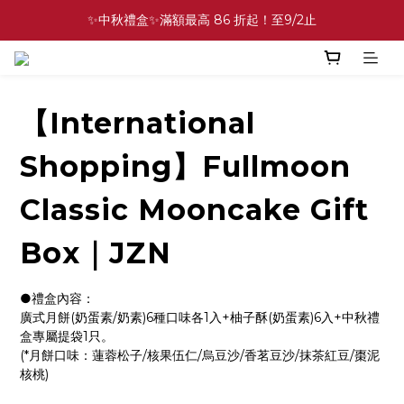
✨中秋禮盒✨滿額最高 86 折起！至9/2止
✨中秋禮盒✨滿額最高 86 折起！至9/2止
⚡中秋禮盒．多盒組 89 折起！至9/2止
💕緣滿成雙💕喜餅買10盒送2盒！加碼至8/31止
【International
✨中秋禮盒✨滿額最高 86 折起！至9/2止
Shopping】Fullmoon
Classic Mooncake Gift
Box｜JZN
●禮盒內容：
廣式月餅(奶蛋素/奶素)6種口味各1入+柚子酥(奶蛋素)6入+中秋禮
盒專屬提袋1只。
(*月餅口味：蓮蓉松子/核果伍仁/烏豆沙/香茗豆沙/抹茶紅豆/棗泥
核桃)