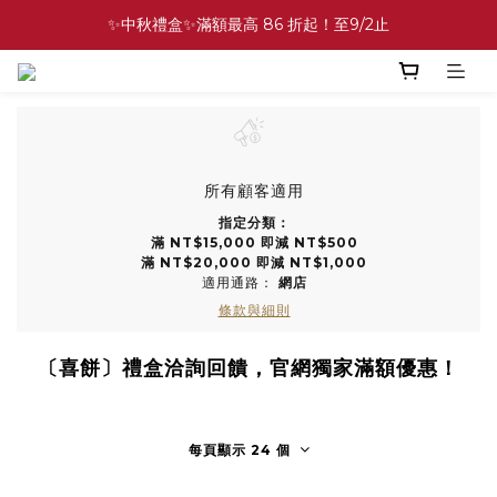
✨中秋禮盒✨滿額最高 86 折起！至9/2止
✨中秋禮盒✨滿額最高 86 折起！至9/2止
⚡中秋禮盒．多盒組 89 折起！至9/2止
💕緣滿成雙💕喜餅買10盒送2盒！加碼至8/31止
✨中秋禮盒✨滿額最高 86 折起！至9/2止
所有顧客適用
指定分類：
滿 NT$15,000 即減 NT$500
滿 NT$20,000 即減 NT$1,000
適用通路：
網店
條款與細則
〔喜餅〕禮盒洽詢回饋，官網獨家滿額優惠！
每頁顯示 24 個