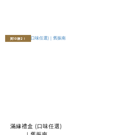
買10贈2！
滿緣禮盒 (口味任選)
｜舊振南