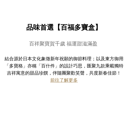
品味首選【百福多寶盒】
百祥聚寶賀千歲 福運甜滋滿盈
結合源於日本文化象徵新年祝願的御節料理；以及東方御用
「多寶格」亦稱「百什件」的設計巧思，匯聚九款乘載獨特
吉祥寓意的甜品珍饌，伴隨團聚歡笑聲，共度新春佳節！
前往了解更多