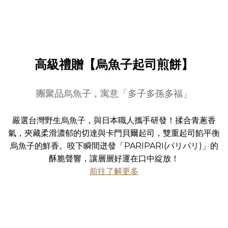
高級禮贈【烏魚子起司煎餅】
團聚品烏魚子，寓意「多子多孫多福」
嚴選台灣野生烏魚子，與日本職人攜手研發！揉合青蔥香
氣，夾藏柔滑濃郁的切達與卡門貝爾起司，雙重起司餡平衡
烏魚子的鮮香。咬下瞬間迸發「PARIPARI(パリパリ)」的
酥脆聲響，讓層層好運在口中綻放！
前往了解更多