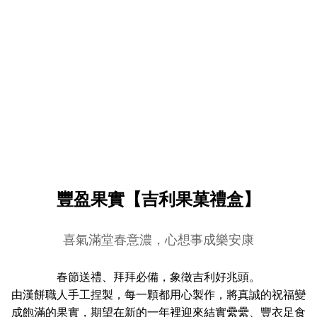
豐盈果實【吉利果菓禮盒】
喜氣滿堂春意濃，心想事成樂安康
春節送禮、拜拜必備，象徵吉利好兆頭。
由漢餅職人手工捏製，每一顆都用心製作，將真誠的祝福變
成飽滿的果實，期望在新的一年裡迎來結實纍纍、豐衣足食