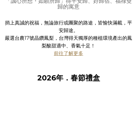
「誠心所想・如願所歸」得平安歸、好歸宿、福祿雙
歸的寓意
捎上真誠的祝福，無論旅行或團聚的路途，皆愉快滿載，平
安歸途。
嚴選台農17號晶鑽鳳梨，台灣得天獨厚的種植環境產出的鳳
梨酸甜適中、香氣十足！
前往了解更多
2026年．春節禮盒