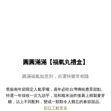
圓圓滿滿【福氣丸禮盒】
圓滿福氣如意到，吉運快樂常相隨
舊振南年節限定人氣零嘴，過年必吃台灣傳統應景甜點。
特選一年採收一次九頭芋，混和糯米油炸後裹上精製麥芽
糖，沾上不同配料，變成一顆顆令人難忘的春節甜品。
前往了解更多