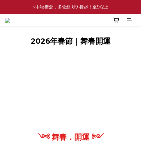
✨中秋禮盒✨滿額最高 86 折起！至9/2止
⚡中秋禮盒．多盒組 89 折起！至9/2止
💕緣滿成雙💕喜餅買10盒送2盒！加碼至8/31止
✨中秋禮盒✨滿額最高 86 折起！至9/2止
2026年春節｜舞春開運
༺ 舞春．開運 ༻