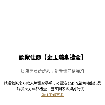
歡聚佳節【金玉滿堂禮盒】
財運亨通步步高，新春佳節福滿招
精選舊振南８款人氣甜蜜零嘴，搭配春節必吃福氣粩類甜品
澎湃大方年節禮盒，盡享闔家團聚好時光！
前往了解更多