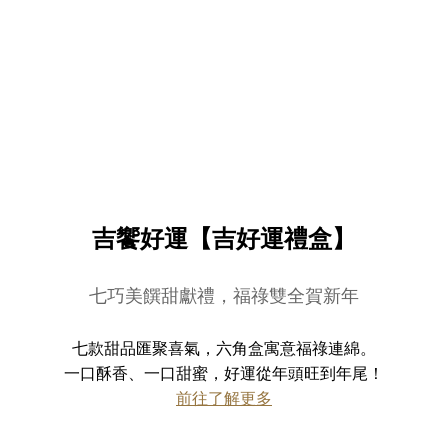
吉饗好運【吉好運禮盒】
七巧美饌甜獻禮，福祿雙全賀新年
七款甜品匯聚喜氣，六角盒寓意福祿連綿。
一口酥香、一口甜蜜，好運從年頭旺到年尾！
前往了解更多