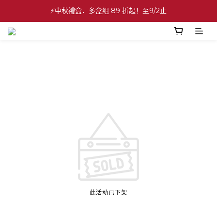
✨中秋禮盒✨滿額最高 86 折起！至9/2止
⚡中秋禮盒．多盒組 89 折起！至9/2止
💕緣滿成雙💕喜餅買10盒送2盒！加碼至8/31止
✨中秋禮盒✨滿額最高 86 折起！至9/2止
此活动已下架